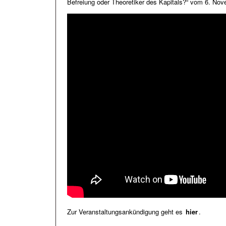
Befreiung oder Theoretiker des Kapitals?“ vom 6. No
Zur Veranstaltungsankündigung geht es
hier
.