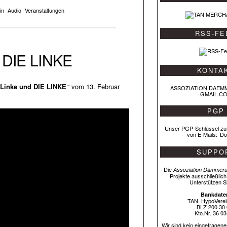
in
Audio
Veranstaltungen
RSS-FE
d DIE LINKE
KONTA
 Linke und DIE LINKE
“ vom 13. Februar
ASSOZIATION.DAEM
GMAIL.C
PGP
Unser PGP-Schlüssel zu
von E-Mails:
Do
SUPPO
Die
Assoziation Dämmer
Projekte ausschließlic
Unterstützen S
Bankdate
TAN, HypoVere
BLZ 200 30 
Kto.Nr. 36 0
Wir sind kein eingetragen