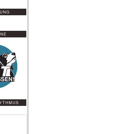
UNG
GNE
YTHMUS