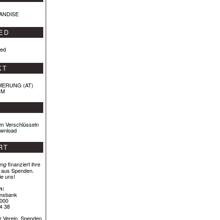
ED
KT
MERUNG (AT)
OM
m Verschlüsseln
wnload
RT
finanziert ihre
ung
h aus Spenden.
ie uns!
n:
insbank
000
34 38
er Verein. Spenden