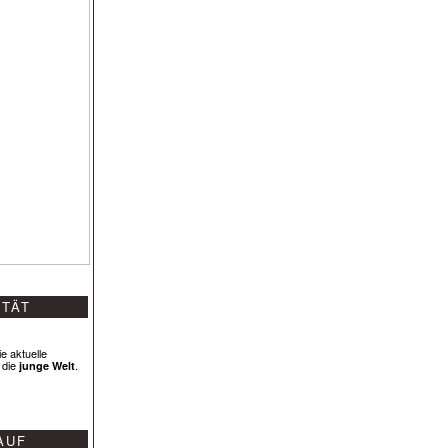
ITÄT
e aktuelle
 die
.
junge Welt
AUF