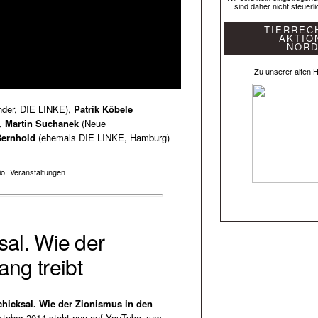
sind daher nicht steuerl
TIERREC
AKTIO
NOR
Zu unserer alten
ender, DIE LINKE),
Patrik Köbele
),
Martin Suchanek
(Neue
Bernhold
(ehemals DIE LINKE, Hamburg)
io
Veranstaltungen
ksal. Wie der
ng treibt
chicksal. Wie der Zionismus in den
tober 2014 steht nun auf YouTube zum