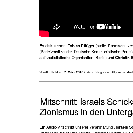
Es diskutierten:
Tobias Pflüger
(stellv. Parteivorsitz
(Parteivorsitzender, Deutsche Kommunistische Partei
antikapitalistische Organisation, Berlin) und
Christin 
Veröffentlicht am
in den Kategorien:
Allgemein
Aud
7. März 2015
Mitschnitt: Israels Schic
Zionismus in den Unterga
Ein Audio-Mitschnitt unserer Veranstaltung „
Israels S
Untergang treibt
“ mit Moshe Zuckermann vom 18. Ok